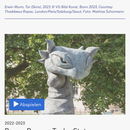
Erwin Wurm, Tor (Skins), 2021
© VG Bild-Kunst, Bonn 2023, Courtesy
Thaddaeus Ropac, London/Paris/Salzburg/Seoul,
Foto: Mathias Schormann
Video
Abspielen
2022-2023