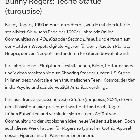
Bunny Rogers: Techo Statue
(turquoise)
Bunny Rogers, 1990 in Houston geboren, wurde mit dem Internet
sozialisiert. Sie wuchs Ende der 1990er-Jahre mit Online
Communities wie
AOL Kids
oder
Second Life
auf, und entwarf auf
der Plattform
Neopets
digitale Figuren für den virtuellen Planeten
Neopia, der von Neopets und anderen Kreaturen bewohnt wird.
Ihre abgründigen Skulpturen, Installationen, Bilder, Performances
und Videos machten sie zum Shooting Star der jungen US-Szene.
In ihnen beschwört sie einen traumatischen Teen- Kosmos, der tief
in die Psyche und soziale Realität Amerikas vordringt.
Ihre aus Bronze gegossene
Techo Statue (turquoise),
2021, die vor
dem PalaisPopulaire präsentiert wird, entstand nach Rogers
frühen Entwürfen und verbindet sich mit dem Gefühl von
Community und der utopischen Idee, neue Welten zu bauen. Doch
auch dieses Werk hat den für Rogers so typischen Gothic-Appeal,
dessen Figuren an alte Wasserspeier erinnern.