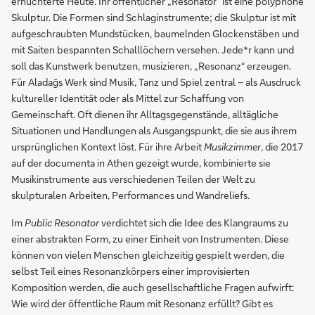
ernüchterte Heute. Ihr öffentlicher „Resonator“ ist eine polyphone
Skulptur. Die Formen sind Schlaginstrumente; die Skulptur ist mit
aufgeschraubten Mundstücken, baumelnden Glockenstäben und
mit Saiten bespannten Schalllöchern versehen. Jede*r kann und
soll das Kunstwerk benutzen, musizieren, „Resonanz“ erzeugen.
Für Aladağs Werk sind Musik, Tanz und Spiel zentral – als Ausdruck
kultureller Identität oder als Mittel zur Schaffung von
Gemeinschaft. Oft dienen ihr Alltagsgegenstände, alltägliche
Situationen und Handlungen als Ausgangspunkt, die sie aus ihrem
ursprünglichen Kontext löst. Für ihre Arbeit
Musikzimmer
, die 2017
auf der documenta in Athen gezeigt wurde, kombinierte sie
Musikinstrumente aus verschiedenen Teilen der Welt zu
skulpturalen Arbeiten, Performances und Wandreliefs.
Im
Public Resonator
verdichtet sich die Idee des Klangraums zu
einer abstrakten Form, zu einer Einheit von Instrumenten. Diese
können von vielen Menschen gleichzeitig gespielt werden, die
selbst Teil eines Resonanzkörpers einer improvisierten
Komposition werden, die auch gesellschaftliche Fragen aufwirft:
Wie wird der öffentliche Raum mit Resonanz erfüllt? Gibt es