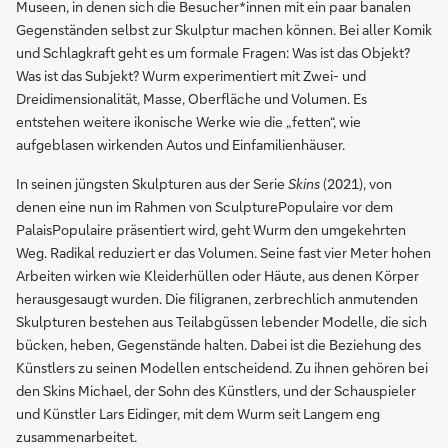
Museen, in denen sich die Besucher*innen mit ein paar banalen
Gegenständen selbst zur Skulptur machen können. Bei aller Komik
und Schlagkraft geht es um formale Fragen: Was ist das Objekt?
Was ist das Subjekt? Wurm experimentiert mit Zwei- und
Dreidimensionalität, Masse, Oberfläche und Volumen. Es
entstehen weitere ikonische Werke wie die „fetten“, wie
aufgeblasen wirkenden Autos und Einfamilienhäuser.
In seinen jüngsten Skulpturen aus der Serie
Skins
(2021), von
denen eine nun im Rahmen von SculpturePopulaire vor dem
PalaisPopulaire präsentiert wird, geht Wurm den umgekehrten
Weg. Radikal reduziert er das Volumen. Seine fast vier Meter hohen
Arbeiten wirken wie Kleiderhüllen oder Häute, aus denen Körper
herausgesaugt wurden. Die filigranen, zerbrechlich anmutenden
Skulpturen bestehen aus Teilabgüssen lebender Modelle, die sich
bücken, heben, Gegenstände halten. Dabei ist die Beziehung des
Künstlers zu seinen Modellen entscheidend. Zu ihnen gehören bei
den Skins Michael, der Sohn des Künstlers, und der Schauspieler
und Künstler Lars Eidinger, mit dem Wurm seit Langem eng
zusammenarbeitet.