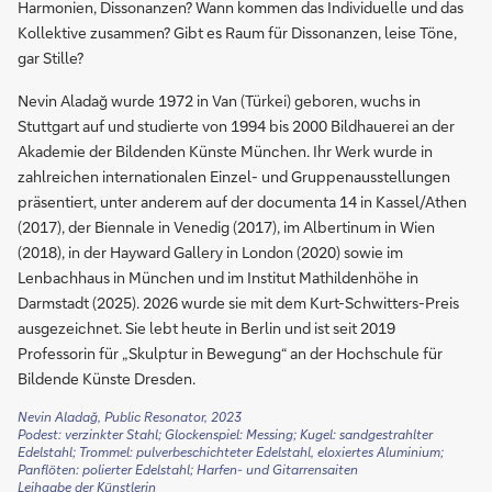
Harmonien, Dissonanzen? Wann kommen das Individuelle und das
Kollektive zusammen? Gibt es Raum für Dissonanzen, leise Töne,
gar Stille?
Nevin Aladağ wurde 1972 in Van (Türkei) geboren, wuchs in
Stuttgart auf und studierte von 1994 bis 2000 Bildhauerei an der
Akademie der Bildenden Künste München. Ihr Werk wurde in
zahlreichen internationalen Einzel- und Gruppenausstellungen
präsentiert, unter anderem auf der documenta 14 in Kassel/Athen
(2017), der Biennale in Venedig (2017), im Albertinum in Wien
(2018), in der Hayward Gallery in London (2020) sowie im
Lenbachhaus in München und im Institut Mathildenhöhe in
Darmstadt (2025). 2026 wurde sie mit dem Kurt-Schwitters-Preis
ausgezeichnet. Sie lebt heute in Berlin und ist seit 2019
Professorin für „Skulptur in Bewegung“ an der Hochschule für
Bildende Künste Dresden.
Nevin Aladağ, Public Resonator, 2023
Podest: verzinkter Stahl; Glockenspiel: Messing; Kugel: sandgestrahlter
Edelstahl; Trommel: pulverbeschichteter Edelstahl, eloxiertes Aluminium;
Panflöten: polierter Edelstahl; Harfen- und Gitarrensaiten
Leihgabe der Künstlerin