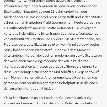
sogenannten ‚afrikanischen‘ Stoffe gelten als traditionell
afrikanisch. Ursprünglich wurden sie jedoch von indonesischen
Batiktextilien inspiriert, ab dem 19. Jahrhundert von den
Niederländern in Massenproduktion hergestellt und in den 1960er-
Jahren vom afrikanischen Markt übernommen. Heute werden sie
als ‚authentisch afrikanische‘ Stoffe betrachtet. Sie verkörpern
kulturelle Hybridität und hinterfragen überlieferte Vorstellungen
von Authentizität, Tradition und Folklore. Die vier Meter hohe, aus
Fiberglas gefertigte Skulptur zeigt ein vom Wind aufgewirbeltes
Stück holländischen Wachsstoff – einen aus dem Moment
entstandenen Körper, der auch an moderne, abstrakte Skulpturen
der westlichen Nachkriegsmoderne denken lässt, die von
nichteuropäischen Einflüssen geprägt ist. Shonibare erinnert an
diese Verbindungen zur Moderne und schafft als Gegenentwurf
zum Monolithischen etwas Antimonumentales, Poetisches, das
gerade an dem preußisch geprägten Bebelplatz in Berlin einen
dynamischen Kontrapunkt bildet.
Yinka Shonibare hat an der Londoner Goldsmiths University
studiert und wurde im Umfeld der Young British Artists bekannt.