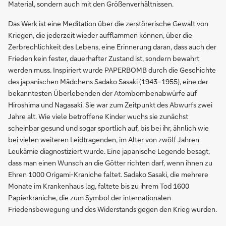
Material, sondern auch mit den Größenverhältnissen.
Das Werk ist eine Meditation über die zerstörerische Gewalt von
Kriegen, die jederzeit wieder aufflammen können, über die
Zerbrechlichkeit des Lebens, eine Erinnerung daran, dass auch der
Frieden kein fester, dauerhafter Zustand ist, sondern bewahrt
werden muss. Inspiriert wurde PAPERBOMB durch die Geschichte
des japanischen Mädchens Sadako Sasaki (1943–1955), eine der
bekanntesten Überlebenden der Atombombenabwürfe auf
Hiroshima und Nagasaki. Sie war zum Zeitpunkt des Abwurfs zwei
Jahre alt. Wie viele betroffene Kinder wuchs sie zunächst
scheinbar gesund und sogar sportlich auf, bis bei ihr, ähnlich wie
bei vielen weiteren Leidtragenden, im Alter von zwölf Jahren
Leukämie diagnostiziert wurde. Eine japanische Legende besagt,
dass man einen Wunsch an die Götter richten darf, wenn ihnen zu
Ehren 1000 Origami-Kraniche faltet. Sadako Sasaki, die mehrere
Monate im Krankenhaus lag, faltete bis zu ihrem Tod 1600
Papierkraniche, die zum Symbol der internationalen
Friedensbewegung und des Widerstands gegen den Krieg wurden.