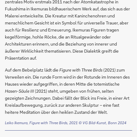
zentrales Motiv erstmals 2011 nach der Atomkatastrophe in
Fukushima in Ikemuras bildhauerischem Werk auf, das sich aus der
Malerei entwickelte. Die Kreatur mit Kaninchenohren und
menschlichem Gesicht ist ein Symbol für universelle Trauer, aber
auch für Resilienz und Erneuerung. Ikemuras Figuren tragen
kegelförmige, hohle Röcke, die an Ritualgewänder oder
Architekturen erinnern, und die Beziehung von innerer und
äußerer Wirklichkeit thematisieren. Diese Dialektik greift die
Präsentation auf.
Auf dem Bebelplatz lädt die
Figure with Three Birds
(2021) zum
Verweilen ein. Die runde Form wird in der Rotunde im Inneren des
Hauses wieder aufgegriffen, in deren Mitte die totemistische
Hasen-Säule III
(2021) steht, umgeben von frühen, selten
gezeigten Zeichnungen. Dabei fällt der Blick ins Freie, in einer Art
Kreislaufbewegung, zurück zur anderen Skulptur – eine fast
heitere Meditation über den heiklen Zustand der Welt.
Leiko Ikemura, Figure with Three Birds, 2021
© VG Bild-Kunst, Bonn 2024