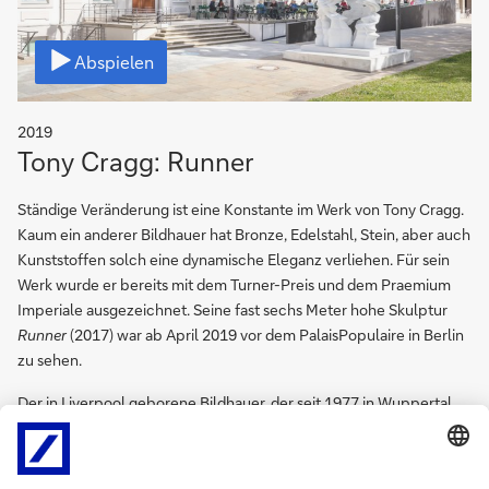
Video
Abspielen
2019
Tony Cragg: Runner
Ständige Veränderung ist eine Konstante im Werk von Tony Cragg.
Kaum ein anderer Bildhauer hat Bronze, Edelstahl, Stein, aber auch
Kunststoffen solch eine dynamische Eleganz verliehen. Für sein
Werk wurde er bereits mit dem Turner-Preis und dem Praemium
Imperiale ausgezeichnet. Seine fast sechs Meter hohe Skulptur
Runner
(2017) war ab April 2019 vor dem PalaisPopulaire in Berlin
zu sehen.
Der in Liverpool geborene Bildhauer, der seit 1977 in Wuppertal
lebt, zählt zu den zentralen Positionen in der Sammlung Deutsche
Bank. Schon früh wurden zahlreiche Arbeiten auf Papier von ihm
gesammelt. Seine monumentale, aus tausenden von Spielwürfeln