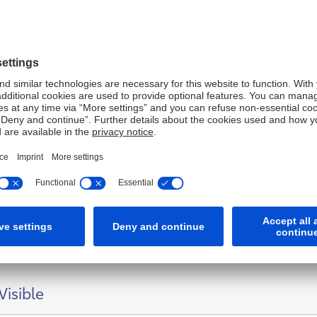
sche Bank „Artist of the Year“ 2017
S Award – Zeitgenössische Kunst aus Polen
ür ein Jahrhundert des Neubeginns – Deutsche
Visible