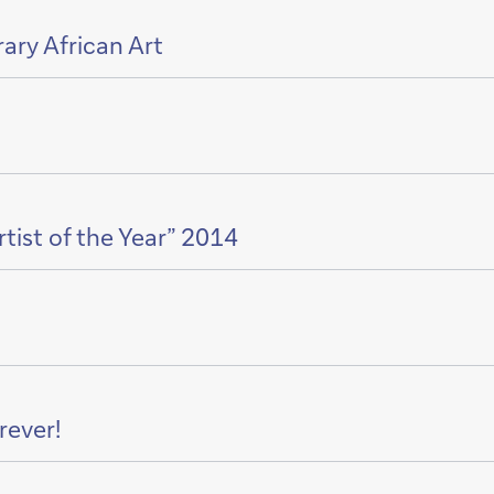
ry African Art
tist of the Year” 2014
rever!