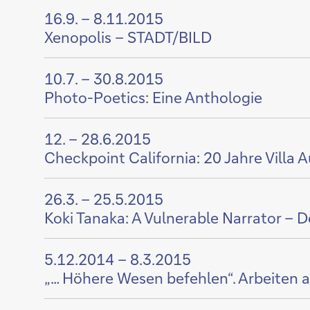
Zeige
16.9. – 8.11.2015
Inhalt
Xenopolis – STADT/BILD
von
Zeige
10.7. – 30.8.2015
Inhalt
Photo-Poetics: Eine Anthologie
von
Zeige
12. – 28.6.2015
Inhalt
Checkpoint California: 20 Jahre Villa 
von
Zeige
26.3. – 25.5.2015
Inhalt
Koki Tanaka: A Vulnerable Narrator – D
von
Zeige
5.12.2014 – 8.3.2015
Inhalt
„… Höhere Wesen befehlen“. Arbeiten 
von
Zeige