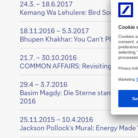
24.3. – 18.6.2017
Inhalt
Kemang Wa Lehulere: Bird Song – Deut
von
Zeige
18.11.2016 – 5.3.2017
Inhalt
Bhupen Khakhar: You Can’t Please All
von
Zeige
21.7. – 30.10.2016
Inhalt
COMMON AFFAIRS: Revisiting the VIEW
von
Zeige
29.4 – 3.7.2016
Inhalt
Basim Magdy: Die Sterne standen gut f
von
2016
Zeige
25.11.2015 – 10.4.2016
Inhalt
Jackson Pollock’s Mural: Energy Made 
von