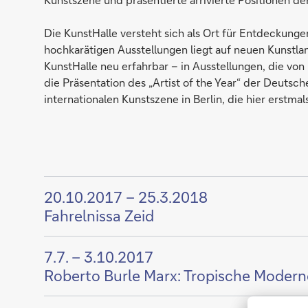
Die KunstHalle versteht sich als Ort für Entdeckungen
hochkarätigen Ausstellungen liegt auf neuen Kunstl
KunstHalle neu erfahrbar – in Ausstellungen, die vo
die Präsentation des „Artist of the Year“ der Deutsc
internationalen Kunstszene in Berlin, die hier erstma
Zeige
20.10.2017 – 25.3.2018
Inhalt
Fahrelnissa Zeid
von
Zeige
7.7. – 3.10.2017
Inhalt
Roberto Burle Marx: Tropische Modern
von
Zeige