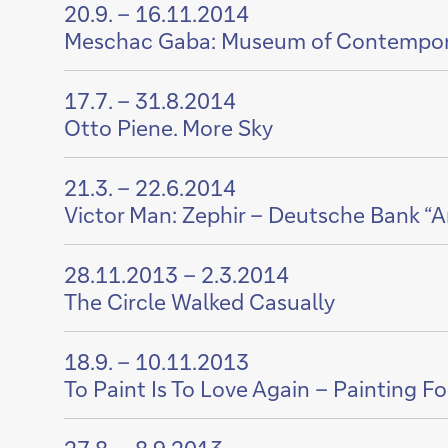
20.9. – 16.11.2014
Inhalt
Meschac Gaba: Museum of Contempora
von
Zeige
17.7. – 31.8.2014
Inhalt
Otto Piene. More Sky
von
Zeige
21.3. – 22.6.2014
Inhalt
Victor Man: Zephir – Deutsche Bank “Ar
von
Zeige
28.11.2013 – 2.3.2014
Inhalt
The Circle Walked Casually
von
Zeige
18.9. – 10.11.2013
Inhalt
To Paint Is To Love Again – Painting Fo
von
Zeige