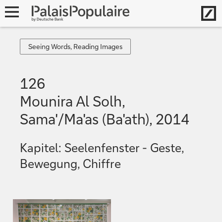
Hom
Navigation
öffnen
Seeing
Seeing Words, Reading Images
Words,
Reading
126
Images
Mounira Al Solh,
Sama'/Ma'as (Ba'ath), 2014
Kapitel: Seelenfenster - Geste,
Bewegung, Chiffre